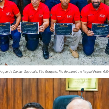
uque de Caxias, Sapucaia, São Gonçalo, Rio de Janeiro e Itaguaí Fotos: Gil