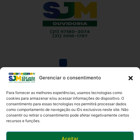
Gerenciar o consentimento
Para fornecer as melhores experiências, usamos tecnologias como
cookies para armazenar e/ou acessar informações do dispositivo. O
consentimento para essas tecnologias nos permitirá processar dados
como comportamento de navegação ou IDs exclusivos neste site. Não
Av. Presidente Lincoln, 899 – Jardim Meriti
consentir ou retirar o consentimento pode afetar negativamente certos
São João de Meriti – RJ CEP
:
25555-201
recursos e funções.
Telefone: 0800 000 4320 | CNPJ: 29138336/0001-05
Horário de funcionamento: 8:30h às 17:30h
Aceitar