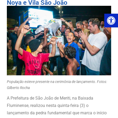
Noya e Vila São João
Ab
População esteve presente na cerimônia de lançamento. Fotos:
Gilberto Rocha
A Prefeitura de São João de Meriti, na Baixada
Fluminense, realizou nesta quinta-feira (3) o
lançamento da pedra fundamental que marca o início