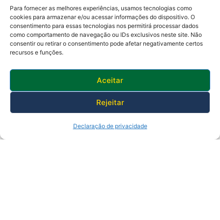
Para fornecer as melhores experiências, usamos tecnologias como
cookies para armazenar e/ou acessar informações do dispositivo. O
consentimento para essas tecnologias nos permitirá processar dados
como comportamento de navegação ou IDs exclusivos neste site. Não
Av. Presidente Lincoln, 899 – Jardim Meriti
consentir ou retirar o consentimento pode afetar negativamente certos
São João de Meriti – RJ CEP
:
25555-201
recursos e funções.
Telefone: 0800 000 4320 | CNPJ: 29138336/0001-05
Horário de funcionamento: 8:30h às 17:30h
Aceitar
Rejeitar
Declaração de privacidade
© 2025 Prefeitura de São João de Meriti.
Desenvolvido pela Subsecretaria
de Inovação.
Política de Privacidade