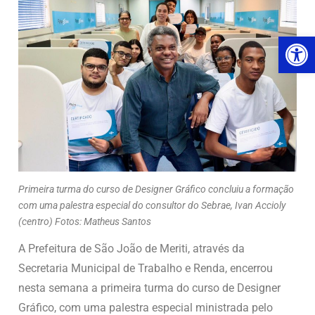
Ab
Primeira turma do curso de Designer Gráfico concluiu a formação
com uma palestra especial do consultor do Sebrae, Ivan Accioly
(centro) Fotos: Matheus Santos
A Prefeitura de São João de Meriti, através da
Secretaria Municipal de Trabalho e Renda, encerrou
nesta semana a primeira turma do curso de Designer
Gráfico, com uma palestra especial ministrada pelo