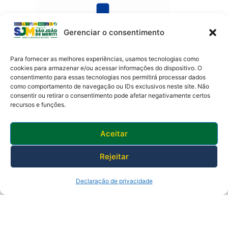
Gerenciar o consentimento
Para fornecer as melhores experiências, usamos tecnologias como
cookies para armazenar e/ou acessar informações do dispositivo. O
consentimento para essas tecnologias nos permitirá processar dados
como comportamento de navegação ou IDs exclusivos neste site. Não
Av. Presidente Lincoln, 899 – Jardim Meriti
consentir ou retirar o consentimento pode afetar negativamente certos
São João de Meriti – RJ CEP
:
25555-201
recursos e funções.
Telefone: 0800 000 4320 | CNPJ: 29138336/0001-05
Horário de funcionamento: 8:30h às 17:30h
Aceitar
Rejeitar
Declaração de privacidade
© 2025 Prefeitura de São João de Meriti.
Desenvolvido pela Subsecretaria
de Inovação.