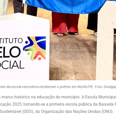
antes da escola vencedora receberam o prêmio em Recife/PE. Foto: Divulga
m marco histórico na educação do município. A Escola Municipa
ação 2025, tornando-se a primeira escola pública da Baixada F
Sustentável (ODS), da Organização das Nações Unidas (ONU).