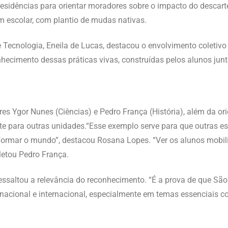
residências para orientar moradores sobre o impacto do descart
im escolar, com plantio de mudas nativas.
e Tecnologia, Eneila de Lucas, destacou o envolvimento coletiv
hecimento dessas práticas vivas, construídas pelos alunos junt
res Ygor Nunes (Ciências) e Pedro França (História), além da o
nte para outras unidades.“Esse exemplo serve para que outras e
formar o mundo”, destacou Rosana Lopes. “Ver os alunos mobi
letou Pedro França.
ressaltou a relevância do reconhecimento. “É a prova de que Sã
 nacional e internacional, especialmente em temas essenciais c