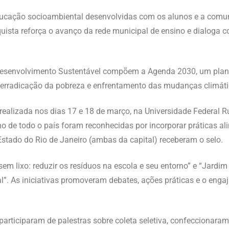
ducação socioambiental desenvolvidas com os alunos e a comun
nquista reforça o avanço da rede municipal de ensino e dialog
 Desenvolvimento Sustentável compõem a Agenda 2030, um plan
 erradicação da pobreza e enfrentamento das mudanças climáti
a realizada nos dias 17 e 18 de março, na Universidade Federal
ino de todo o país foram reconhecidas por incorporar práticas 
stado do Rio de Janeiro (ambas da capital) receberam o selo.
em lixo: reduzir os resíduos na escola e seu entorno” e “Jardim 
”. As iniciativas promoveram debates, ações práticas e o eng
participaram de palestras sobre coleta seletiva, confeccionaram