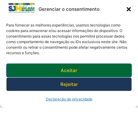
Gerenciar o consentimento
Para fornecer as melhores experiências, usamos tecnologias como
cookies para armazenar e/ou acessar informações do dispositivo. O
consentimento para essas tecnologias nos permitirá processar dados
como comportamento de navegação ou IDs exclusivos neste site. Não
Av. Presidente Lincoln, 899 – Jardim Meriti
consentir ou retirar o consentimento pode afetar negativamente certos
São João de Meriti – RJ CEP
:
25555-201
recursos e funções.
Telefone: 0800 000 4320 | CNPJ: 29138336/0001-05
Horário de funcionamento: 8:30h às 17:30h
Aceitar
Rejeitar
Declaração de privacidade
© 2025 Prefeitura de São João de Meriti.
Desenvolvido pela Subsecretaria
de Inovação.
Política de Privacidade