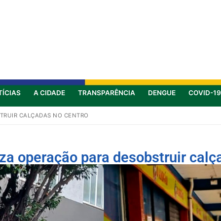
TÍCIAS
A CIDADE
TRANSPARÊNCIA
DENGUE
COVID-19
STRUIR CALÇADAS NO CENTRO
liza operação para desobstruir cal