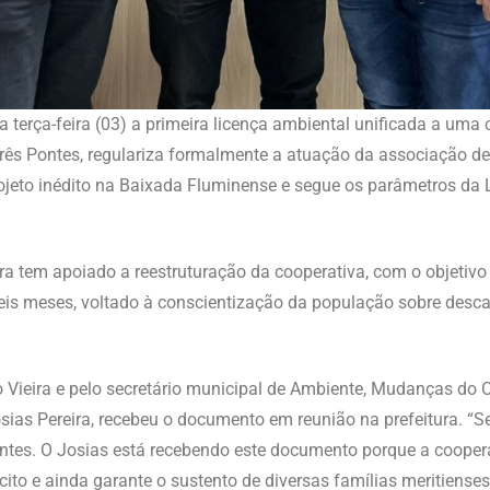
a terça-feira (03) a primeira licença ambiental unificada a uma 
ês Pontes, regulariza formalmente a atuação da associação de 
rojeto inédito na Baixada Fluminense e segue os parâmetros da Le
ra tem apoiado a reestruturação da cooperativa, com o objetivo
is meses, voltado à conscientização da população sobre descarte
 Léo Vieira e pelo secretário municipal de Ambiente, Mudanças d
osias Pereira, recebeu o documento em reunião na prefeitura. “
ntes. O Josias está recebendo este documento porque a coopera
ícito e ainda garante o sustento de diversas famílias meritiense