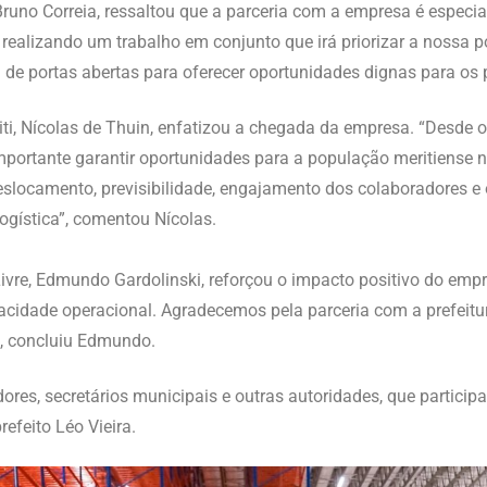
Bruno Correia, ressaltou que a parceria com a empresa é especi
realizando um trabalho em conjunto que irá priorizar a nossa 
de portas abertas para oferecer oportunidades dignas para os p
iti, Nícolas de Thuin, enfatizou a chegada da empresa. “Desde
portante garantir oportunidades para a população meritiense n
eslocamento, previsibilidade, engajamento dos colaboradores e 
logística”, comentou Nícolas.
Livre, Edmundo Gardolinski, reforçou o impacto positivo do em
acidade operacional. Agradecemos pela parceria com a prefeitu
”, concluiu Edmundo.
res, secretários municipais e outras autoridades, que particip
refeito Léo Vieira.