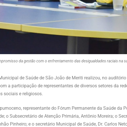
compromisso da gestão com o enfrentamento das desigualdades raciais na sa
 Municipal de Saúde de São João de Meriti realizou, no auditório
om a participação de representantes de diversos setores da re
s sociais e religiosos.
epumoceno, representante do Fórum Permanente da Saúde da Po
de; o Subsecretário de Atenção Primária, Antônio Moreira; o Secr
nhão Pinheiro; e o secretário Municipal de Saúde, Dr. Carlos Neto