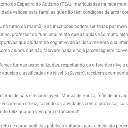
torno do Espectro do Autismo (TEA), matriculadas na rede munic
idade valiosa para famílias que não têm condições de arcar co
, no turno da manhã, e as inscrições podem ser feitas por meio de
Rufino, professor do funcional relata que as aulas vão muito al
esportivas que ajudam no cognitivo delas. Isso melhora sua int
 como alunos que não falavam nada e hoje já conseguem conver
 oferece turmas personalizadas, respeitando os diferentes níveis
e aquelas classificadas no Nível 3 (Severo), recebem acompa
relatos de pais e responsáveis. Márcia de Souza, mãe de um alun
 vi correndo e feliz, fazendo as atividades com o professor, coi
muito feliz quando vem para o funcional”.
reto de como políticas públicas voltadas para a inclusão podem