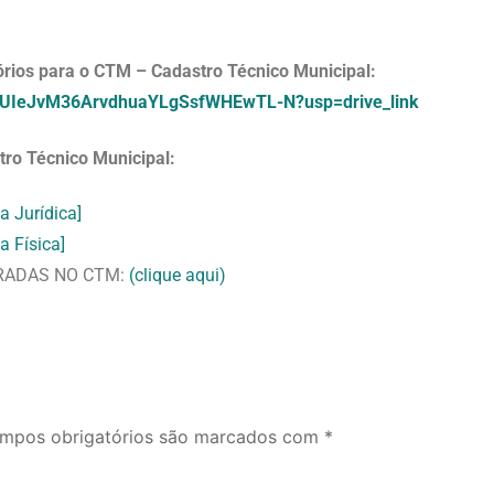
ios para o CTM – Cadastro Técnico Municipal:
1uYRUIeJvM36ArvdhuaYLgSsfWHEwTL-N?usp=drive_link
ro Técnico Municipal:
a Jurídica]
a Física]
RADAS NO CTM:
(clique aqui)
mpos obrigatórios são marcados com
*