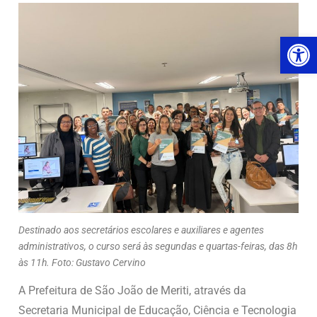
Ab
Destinado aos secretários escolares e auxiliares e agentes
administrativos, o curso será às segundas e quartas-feiras, das 8h
às 11h. Foto: Gustavo Cervino
A Prefeitura de São João de Meriti, através da
Secretaria Municipal de Educação, Ciência e Tecnologia