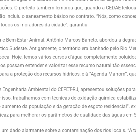
luções. O prefeito também lembrou que, quando a CEDAE leiloo
não incluiu o saneamento básico no contrato. “Nós, como conc
 todos os moradores da cidade”, garantiu.
 e Bem-Estar Animal, Antônio Marcos Barreto, abordou a degra
ico Sudeste. Antigamente, o território era banhado pelo Rio Mer
ca. Hoje, temos vários cursos d’água completamente poluídos, 
s possam entender e valorizar esse recurso natural tão essenc
para a proteção dos recursos hídricos, e à “Agenda Marrom”, qu
 Engenharia Ambiental do CEFET-RJ, apresentou soluções para 
or isso, trabalhamos com técnicas de oxidação química estabiliz
 ao aumento da população e da geração de esgoto residencial”, 
ficaz para melhorar os parâmetros de qualidade das águas em S
xe um dado alarmante sobre a contaminação dos rios locais. “A t