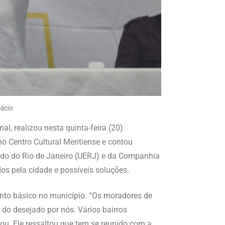
cácio
l, realizou nesta quinta-feira (20)
o Centro Cultural Meritiense e contou
tado do Rio de Janeiro (UERJ) e da Companhia
dos pela cidade e possíveis soluções.
ento básico no município. “Os moradores de
do desejado por nós. Vários bairros
ou. Ele ressaltou que tem se reunido com a