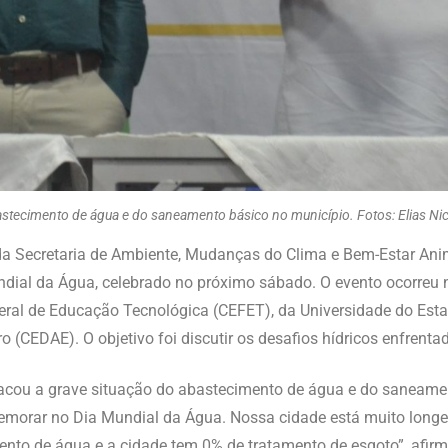
bastecimento de água e do saneamento básico no município. Fotos: Elias Ni
 da Secretaria de Ambiente, Mudanças do Clima e Bem-Estar Anima
dial da Água, celebrado no próximo sábado. O evento ocorreu n
deral de Educação Tecnológica (CEFET), da Universidade do Es
 (CEDAE). O objetivo foi discutir os desafios hídricos enfrenta
estacou a grave situação do abastecimento de água e do saneam
morar no Dia Mundial da Água. Nossa cidade está muito longe 
nto de água e a cidade tem 0% de tratamento de esgoto”, afirm