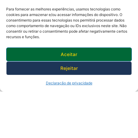
Para fornecer as melhores experiências, usamos tecnologias como
cookies para armazenar e/ou acessar informações do dispositivo. O
consentimento para essas tecnologias nos permitirá processar dados
como comportamento de navegação ou IDs exclusivos neste site. Não
Av. Presidente Lincoln, 899 – Jardim Meriti
consentir ou retirar o consentimento pode afetar negativamente certos
São João de Meriti – RJ CEP
:
25555-201
recursos e funções.
Telefone: 0800 000 4320 | CNPJ: 29138336/0001-05
Horário de funcionamento: 8:30h às 17:30h
Aceitar
Rejeitar
Declaração de privacidade
© 2025 Prefeitura de São João de Meriti.
Desenvolvido pela Subsecretaria
de Inovação.
Política de Privacidade