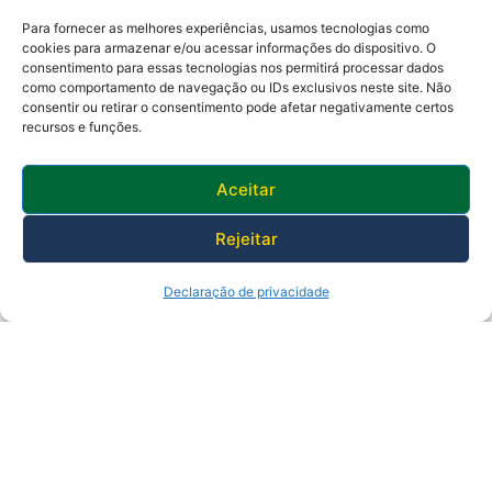
Para fornecer as melhores experiências, usamos tecnologias como
cookies para armazenar e/ou acessar informações do dispositivo. O
consentimento para essas tecnologias nos permitirá processar dados
como comportamento de navegação ou IDs exclusivos neste site. Não
Av. Presidente Lincoln, 899 – Jardim Meriti
consentir ou retirar o consentimento pode afetar negativamente certos
São João de Meriti – RJ CEP
:
25555-201
recursos e funções.
Telefone: 0800 000 4320 | CNPJ: 29138336/0001-05
Horário de funcionamento: 8:30h às 17:30h
Aceitar
Rejeitar
Declaração de privacidade
© 2025 Prefeitura de São João de Meriti.
Desenvolvido pela Subsecretaria
de Inovação.
Política de Privacidade