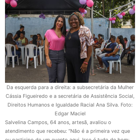
Da esquerda para a direita: a subsecretária da Mulher
Cássia Figueiredo e a secretária de Assistência Social,
Direitos Humanos e Igualdade Racial Ana Silva. Foto:
Edgar Maciel
Salvelina Campos, 64 anos, artesã, avaliou o
atendimento que recebeu: “Não é a primeira vez que
eu participo de um evento aqui. Isso é tudo de bom: