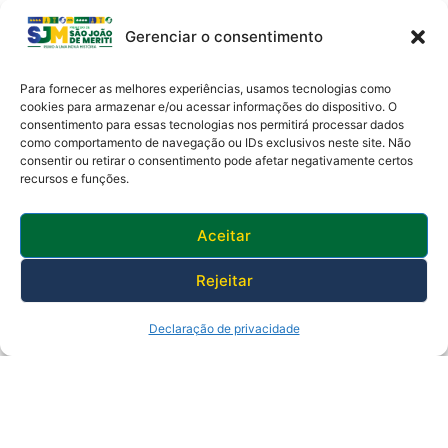
Gerenciar o consentimento
Para fornecer as melhores experiências, usamos tecnologias como
cookies para armazenar e/ou acessar informações do dispositivo. O
consentimento para essas tecnologias nos permitirá processar dados
como comportamento de navegação ou IDs exclusivos neste site. Não
Av. Presidente Lincoln, 899 – Jardim Meriti
consentir ou retirar o consentimento pode afetar negativamente certos
São João de Meriti – RJ CEP
:
25555-201
recursos e funções.
Telefone: 0800 000 4320 | CNPJ: 29138336/0001-05
Horário de funcionamento: 8:30h às 17:30h
Aceitar
Rejeitar
Declaração de privacidade
© 2025 Prefeitura de São João de Meriti.
Desenvolvido pela Subsecretaria
de Inovação.
Política de Privacidade