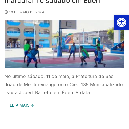
marcaram o sábado em Éden
13 DE MAIO DE 2024
Ab
No último sábado, 11 de maio, a Prefeitura de São
João de Meriti reinaugurou o Ciep 138 Municipalizado
Dauta Jobert Barreto, em Éden. A data…
LEIA MAIS →