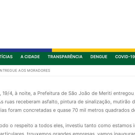
TÍCIAS
A CIDADE
TRANSPARÊNCIA
DENGUE
COVID-19
É ENTREGUE AOS MORADORES
 19/4, à noite, a Prefeitura de São João de Meriti entrego
. As ruas receberam asfalto, pintura de sinalização, mutir
ias foram concretadas e quase 70 mil metros quadrados de
odo o respeito a todos eles, investiu tanto como estamos 
particulares, trouxemos grandes empresas, vamos inaugurar