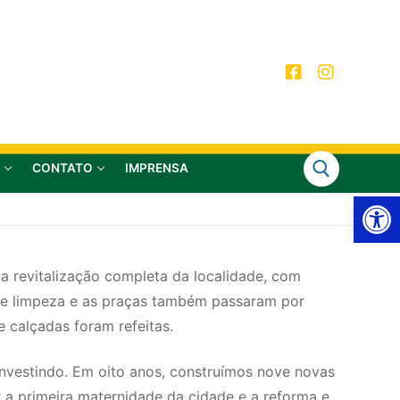
CONTATO
IMPRENSA
Ab
u a revitalização completa da localidade, com
ão de limpeza e as praças também passaram por
 calçadas foram refeitas.
investindo. Em oito anos, construímos nove novas
 a primeira maternidade da cidade e a reforma e