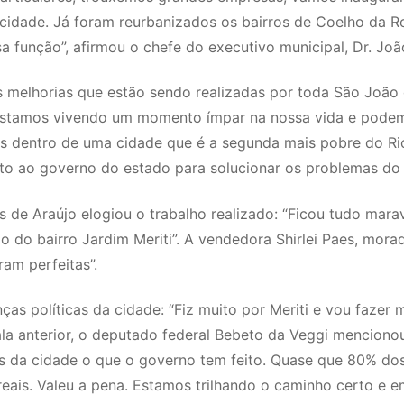
icidade. Já foram reurbanizados os bairros de Coelho da R
 função”, afirmou o chefe do executivo municipal, Dr. Jo
s melhorias que estão sendo realizadas por toda São João 
Estamos vivendo um momento ímpar na nossa vida e podemo
os dentro de uma cidade que é a segunda mais pobre do Rio
nto ao governo do estado para solucionar os problemas do 
 de Araújo elogiou o trabalho realizado: “Ficou tudo mar
ão do bairro Jardim Meriti”. A vendedora Shirlei Paes, mora
ram perfeitas”.
ças políticas da cidade: “Fiz muito por Meriti e vou fazer 
la anterior, o deputado federal Bebeto da Veggi menciono
os da cidade o que o governo tem feito. Quase que 80% do
reais. Valeu a pena. Estamos trilhando o caminho certo e